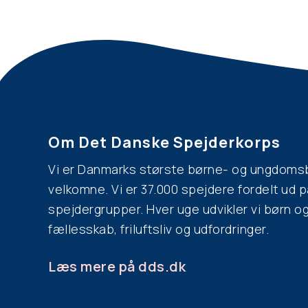
Spejderdag, kan
oplevelsen af s
spejderlederne 
kortet på spejd
Det er dog op t
af jer.
deltage uden en
siden og kontakt
Om Det Danske Spejderkorps
Vi er Danmarks største børne- og ungdomsb
velkomne. Vi er 37.000 spejdere fordelt ud
spejdergrupper. Hver uge udvikler vi børn 
fællesskab, friluftsliv og udfordringer.
Læs mere på dds.dk