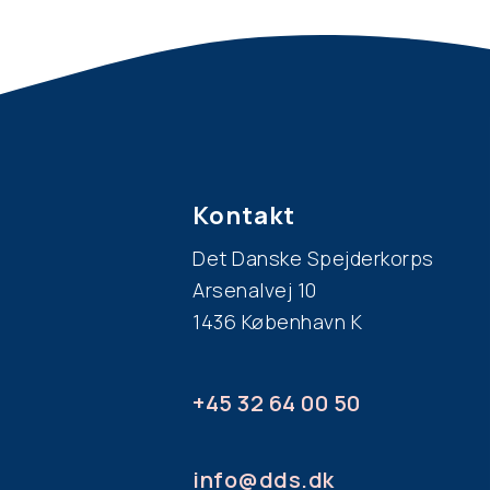
d
e, eller besøg
uppe i nærheden
om børn kan
å kortet her på
Kontakt
Det Danske Spejderkorps
Arsenalvej 10
1436 København K
+45 32 64 00 50
info@dds.dk