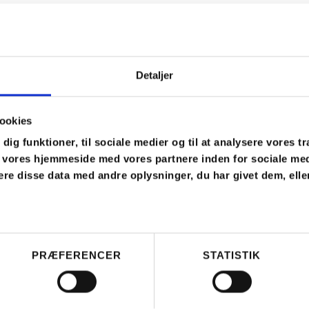
milierne:
Detaljer
e familien
ookies
 dig funktioner, til sociale medier og til at analysere vores tr
lokalområde
 vores hjemmeside med vores partnere inden for sociale med
bålhygge
re disse data med andre oplysninger, du har givet dem, elle
lokalsamfund
PRÆFERENCER
STATISTIK
Spørgsmål og svar