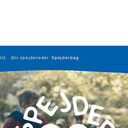
AQ
Bliv spejderleder
Spejderdag