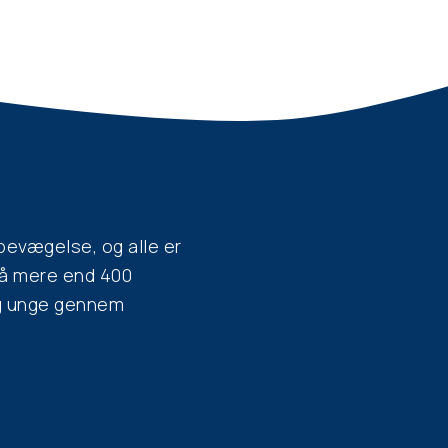
 starte til spejder med det samme. Tal me
pejder.
til jeres lokale Spejderdag om mulighedern
er.dk for at finde en alternativ spejdergr
il de lokale spejdergrupper at bestemme, 
 voksen. Find jeres lokale spejdergruppe p
 dem for at få svar.
evægelse, og alle er
 på mere end 400
og unge gennem