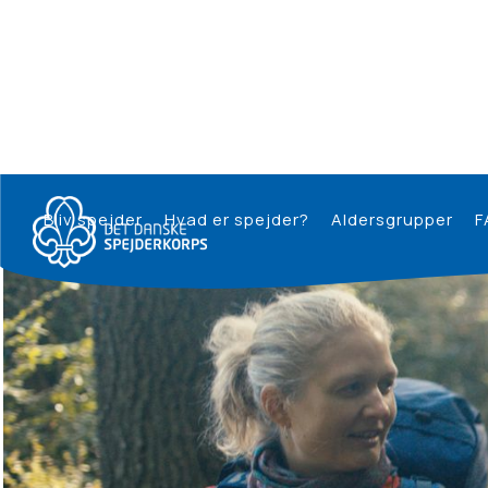
Bliv spejder
Hvad er spejder?
Aldersgrupper
F