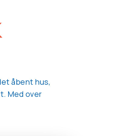
k
det åbent hus,
et. Med over