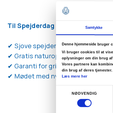
Til Spejderdag oplevede børnefa
Samtykke
✔ Sjove spejderaktiviteter for hel
Denne hjemmeside bruger c
Vi bruger cookies til at vise
✔ Gratis naturoplevelser i deres 
oplysninger om din brug af
✔ Garanti for grin, fællesskab og 
Vores partnere kan kombine
din brug af deres tjenester.
✔ Mødet med nye venner i deres 
Læs mere her
Samtykkevalg
NØDVENDIG