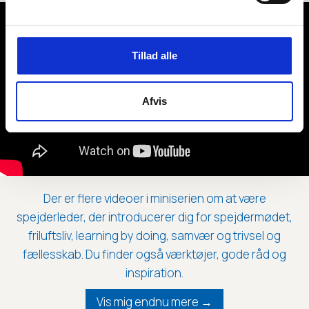
Tillad alle
Afvis
Der er flere videoer i miniserien om at være
spejderleder, der introducerer dig for spejdermødet,
friluftsliv, learning by doing, samvær og trivsel og
fællesskab. Du finder også værktøjer, gode råd og
inspiration.
Vis mig endnu mere →