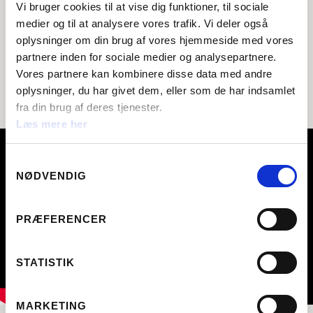
Vi bruger cookies til at vise dig funktioner, til sociale
Mød Martin og Katja startede som spejderledere, da
medier og til at analysere vores trafik. Vi deler også
deres børn ville være spejdere.
oplysninger om din brug af vores hjemmeside med vores
De fortæller om, hvad de får ud af at være
partnere inden for sociale medier og analysepartnere.
spejderleder, deres forudsætninger for at blive leder,
Vores partnere kan kombinere disse data med andre
og hvad spejdefællesskabet har givet dem.
oplysninger, du har givet dem, eller som de har indsamlet
fra din brug af deres tjenester.
Læs mere her
Samtykkevalg
NØDVENDIG
PRÆFERENCER
STATISTIK
MARKETING